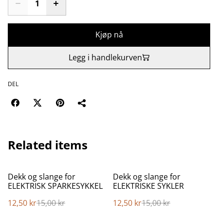
Kjøp nå
Legg i handlekurven
DEL
Related items
%
%
Dekk og slange for
Dekk og slange for
ELEKTRISK SPARKESYKKEL
ELEKTRISKE SYKLER
12,50 kr
15,00 kr
12,50 kr
15,00 kr