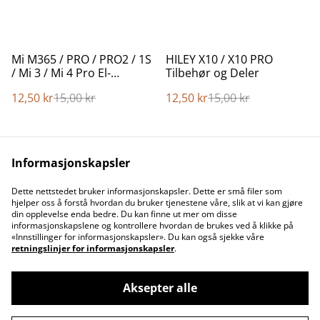
%
%
Mi M365 / PRO / PRO2 / 1S
HILEY X10 / X10 PRO
/ Mi 3 / Mi 4 Pro El-
Tilbehør og Deler
Sparkesykkel Tilbehør
12,50 kr
15,00 kr
12,50 kr
15,00 kr
Deler
Informasjonskapsler
Dette nettstedet bruker informasjonskapsler. Dette er små filer som
hjelper oss å forstå hvordan du bruker tjenestene våre, slik at vi kan gjøre
din opplevelse enda bedre. Du kan finne ut mer om disse
informasjonskapslene og kontrollere hvordan de brukes ved å klikke på
Contact Us
Legal Terms
«Innstillinger for informasjonskapsler». Du kan også sjekke våre
Privacy Policy
Cookie Policy
retningslinjer for informasjonskapsler
.
Aksepter alle
©
2026
Opptil 25% avslag - Elvy Turbo-Max G30