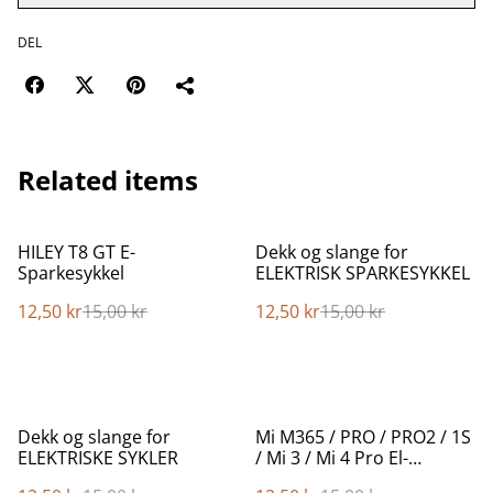
DEL
Related items
%
%
HILEY T8 GT E-
Dekk og slange for
Sparkesykkel
ELEKTRISK SPARKESYKKEL
12,50 kr
15,00 kr
12,50 kr
15,00 kr
%
%
Dekk og slange for
Mi M365 / PRO / PRO2 / 1S
ELEKTRISKE SYKLER
/ Mi 3 / Mi 4 Pro El-
Sparkesykkel Tilbehør