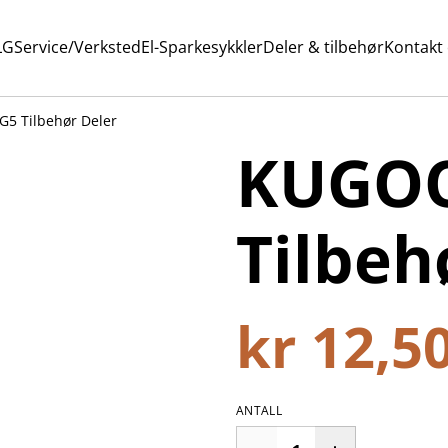
LG
Service/Verksted
El-Sparkesykkler
Deler & tilbehør
Kontakt
5 Tilbehør Deler
KUGOO
Tilbeh
kr 12,5
ANTALL