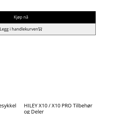
Kjøp nå
Legg i handlekurven
%
esykkel
HILEY X10 / X10 PRO Tilbehør
og Deler