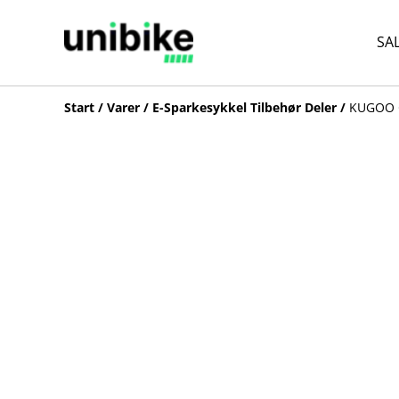
SA
Start
/
Varer
/
E-Sparkesykkel Tilbehør Deler
/
KUGOO G