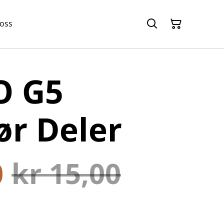
 oss
 G5
ør Deler
0
kr 15,00