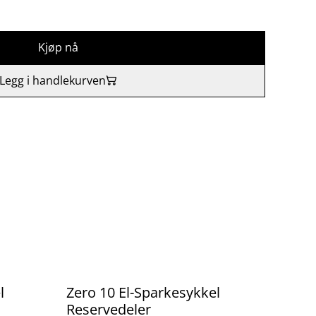
Kjøp nå
Legg i handlekurven
%
l
Zero 10 El-Sparkesykkel
Reservedeler