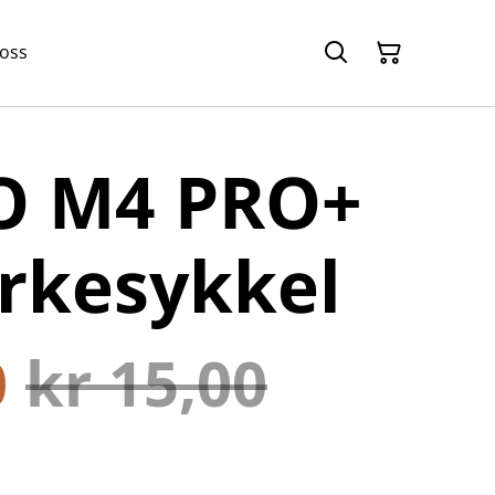
 oss
 M4 PRO+
rkesykkel
0
kr 15,00