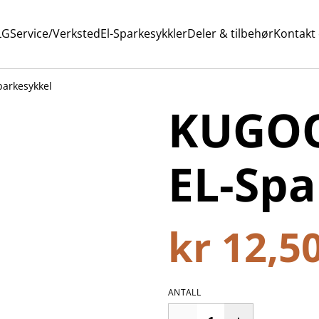
LG
Service/Verksted
El-Sparkesykkler
Deler & tilbehør
Kontakt
arkesykkel
KUGOO
EL-Spa
kr 12,5
ANTALL