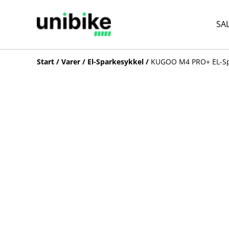
SA
Start
/
Varer
/
El-Sparkesykkel
/
KUGOO M4 PRO+ EL-Sp