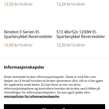
Sparkesykkel Tilbehør
12,50 kr
15,00 kr
12,50 kr
15,00 kr
Deler
%
%
Ninebot F-Serien El-
S13 48v/52v 1200W El-
Sparkesykkel Reservedeler
Sparkesykkel Reservedeler
12,50 kr
15,00 kr
12,50 kr
15,00 kr
Informasjonskapsler
Dette nettstedet bruker informasjonskapsler. Dette er små filer som
hjelper oss å forstå hvordan du bruker tjenestene våre, slik at vi kan gjøre
din opplevelse enda bedre. Du kan finne ut mer om disse
informasjonskapslene og kontrollere hvordan de brukes ved å klikke på
Contact Us
Legal Terms
«Innstillinger for informasjonskapsler». Du kan også sjekke våre
Privacy Policy
Cookie Policy
retningslinjer for informasjonskapsler
.