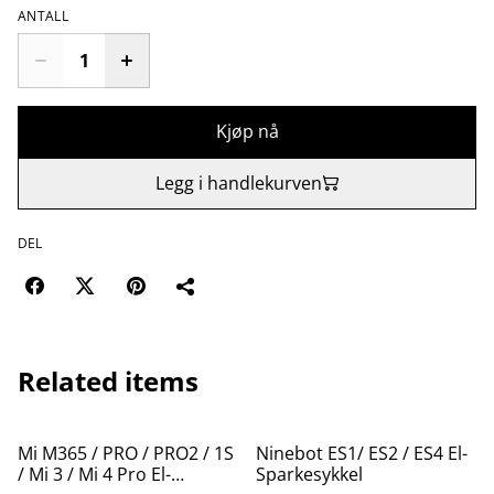
ANTALL
Kjøp nå
Legg i handlekurven
DEL
Related items
%
%
Mi M365 / PRO / PRO2 / 1S
Ninebot ES1/ ES2 / ES4 El-
/ Mi 3 / Mi 4 Pro El-
Sparkesykkel