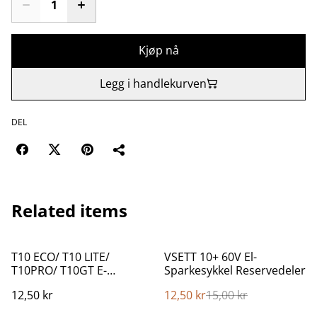
Kjøp nå
Legg i handlekurven
DEL
Related items
%
T10 ECO/ T10 LITE/
VSETT 10+ 60V El-
T10PRO/ T10GT E-
Sparkesykkel Reservedeler
Sparkesykkel Bilde
12,50 kr
12,50 kr
15,00 kr