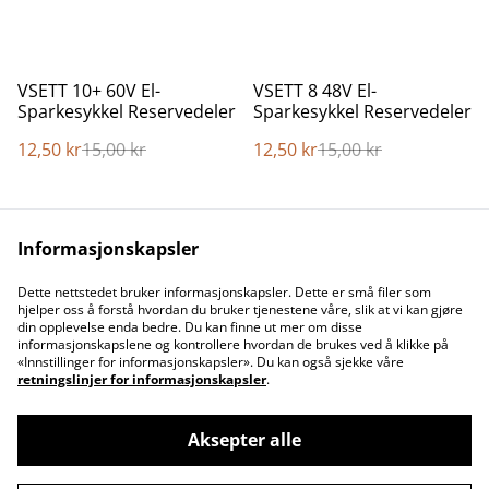
%
%
VSETT 10+ 60V El-
VSETT 8 48V El-
Sparkesykkel Reservedeler
Sparkesykkel Reservedeler
12,50 kr
15,00 kr
12,50 kr
15,00 kr
Informasjonskapsler
Dette nettstedet bruker informasjonskapsler. Dette er små filer som
hjelper oss å forstå hvordan du bruker tjenestene våre, slik at vi kan gjøre
din opplevelse enda bedre. Du kan finne ut mer om disse
informasjonskapslene og kontrollere hvordan de brukes ved å klikke på
Contact Us
Legal Terms
«Innstillinger for informasjonskapsler». Du kan også sjekke våre
Privacy Policy
Cookie Policy
retningslinjer for informasjonskapsler
.
Aksepter alle
©
2026
Opptil 25% avslag - Elvy Turbo-Max G30