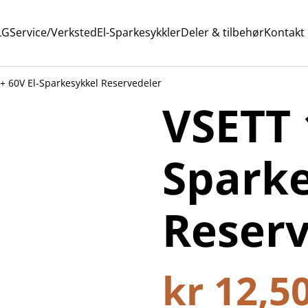
LG
Service/Verksted
El-Sparkesykkler
Deler & tilbehør
Kontakt
+ 60V El-Sparkesykkel Reservedeler
VSETT 
Spark
Reserv
kr 12,5