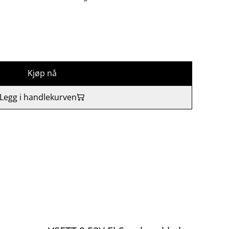
Kjøp nå
Legg i handlekurven
%